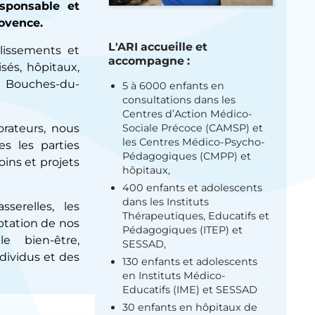
esponsable et
ovence.
L'ARI accueille et
blissements et
accompagne :
sés, hôpitaux,
s Bouches-du-
5 à 6000 enfants en
consultations dans les
Centres d’Action Médico-
Sociale Précoce (CAMSP) et
orateurs, nous
les Centres Médico-Psycho-
es les parties
Pédagogiques (CMPP) et
ins et projets
hôpitaux,
400 enfants et adolescents
dans les Instituts
serelles, les
Thérapeutiques, Educatifs et
ptation de nos
Pédagogiques (ITEP) et
le bien-être,
SESSAD,
dividus et des
130 enfants et adolescents
en Instituts Médico-
Educatifs (IME) et SESSAD
30 enfants en hôpitaux de