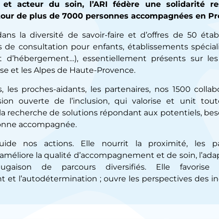
e et acteur du soin, l’ARI fédère une solidarité r
our de plus de 7000 personnes accompagnées en Pr
dans la diversité de savoir-faire et d’offres de 50 éta
s de consultation pour enfants, établissements spéciali
et d’hébergement…), essentiellement présents sur le
se et les Alpes de Haute-Provence.
s, les proches-aidants, les partenaires, nos 1500 collab
ion ouverte de l’inclusion, qui valorise et unit
tout
a recherche de solutions répondant aux potentiels, beso
onne accompagnée.
ide nos actions. Elle nourrit la proximité, les pas
 améliore la qualité d’accompagnement et de soin, l’ada
jugaison de parcours diversifiés. Elle favorise 
 et l’autodétermination ; ouvre les perspectives des in