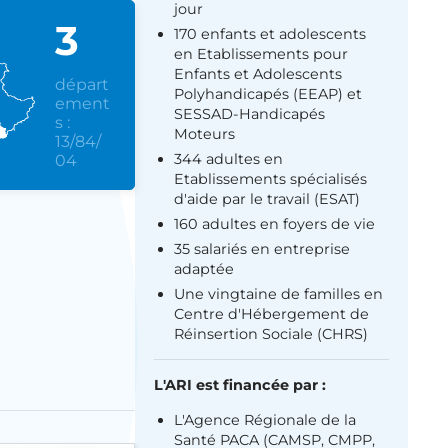
jour
3
170 enfants et adolescents
en Etablissements pour
Enfants et Adolescents
départ
Polyhandicapés (EEAP) et
ement
SESSAD-Handicapés
s :
Moteurs
13/84/
344 adultes en
04
Etablissements spécialisés
d'aide par le travail (ESAT)
160 adultes en foyers de vie
35 salariés en entreprise
adaptée
Une vingtaine de familles en
Centre d'Hébergement de
Réinsertion Sociale (CHRS)
L'ARI est financée par :
L'Agence Régionale de la
Santé PACA (CAMSP, CMPP,