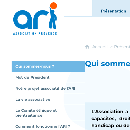
ARI - Association régionale pour l'intég
Présentation
Accueil
Présent
Qui somme
Qui sommes-nous ?
Mot du Président
Notre projet associatif de l'ARI
La vie associative
Le Comité éthique et
L'Association à
bientraitance
capacités, dro
handicap ou de v
Comment fonctionne l'ARI ?