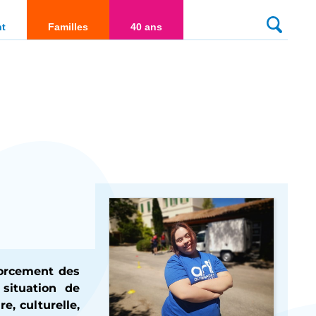
culté
nt
Familles
40 ans
forcement des
 situation de
e, culturelle,