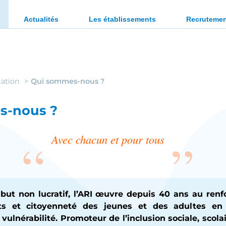
ration des personnes en situation de handicap ou en diffi
Actualités
Les établissements
Recruteme
ation
Qui sommes-nous ?
s-nous ?
Avec chacun et pour tous
 but non lucratif, l’ARI œuvre depuis 40 ans au ren
its et citoyenneté des jeunes et des adultes en
ulnérabilité. Promoteur de l’inclusion sociale, scolair