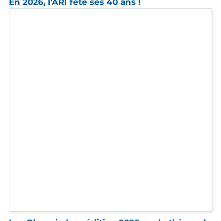
Les Olympiades : édition 2026 sur le thème du
Cirque
Jeudi 9 avril