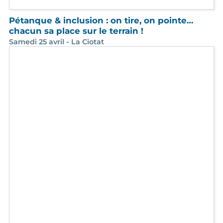
Deux journées pour communiquer
autrement, les 26 et 27 mars à Marseille et à
Carnoux
Un temps essentiel pour se préparer au grand colloque
des 40 ans de l’ARI