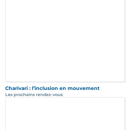
Charivari : l’inclusion en mouvement
Les prochains rendez-vous
Des travailleurs ESAT Grand Linche et Arc en
Ciel comédiens au festival 100% Théâtre
Jeudi 25 juin - La Distillerie, Aubagne