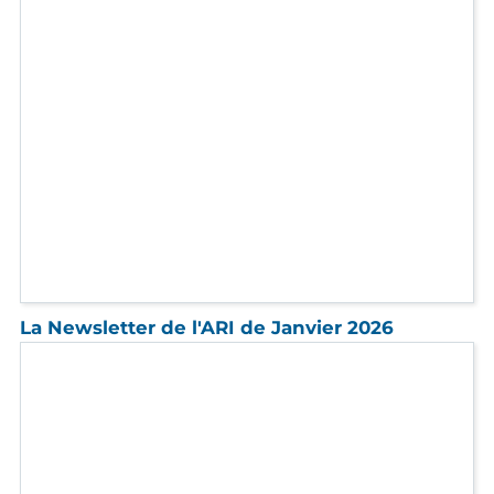
Comment faciliter la participation à des
réunions d'informations pour les aidants et
les proches ?