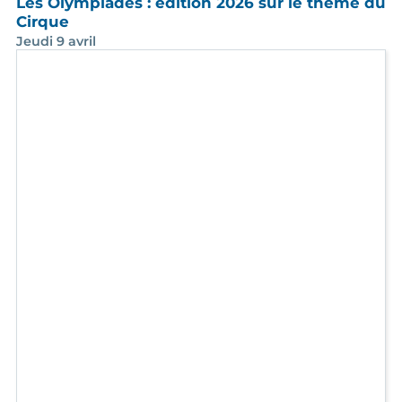
Pétanque & inclusion : on tire, on pointe…
chacun sa place sur le terrain !
Samedi 25 avril - La Ciotat