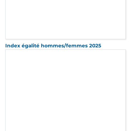
Quand inclusion rime avec partage :
le Jas sur le front de la solidarité marseillaise avec
l’Association Vendredi 13