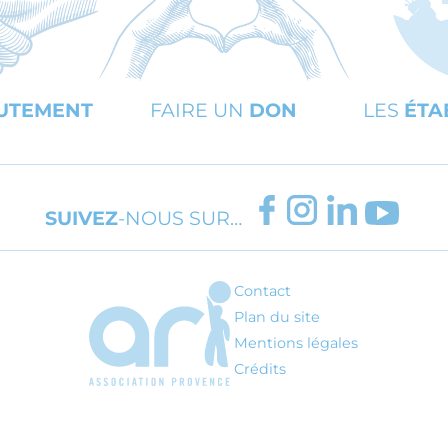
UTEMENT
FAIRE UN
DON
LES
ÉTA
FACEBOOK
INSTAGRAM
LINKEDIN
YOUT
SUIVEZ
-NOUS SUR…
Contact
ARI - Association régionale pour l'inté
Plan du site
Mentions légales
Crédits