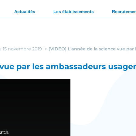
ration des personnes en situation de handicap ou en diffi
Actualités
Les établissements
Recruteme
u 15 novembre 2019
[VIDEO] L'année de la science vue par
 vue par les ambassadeurs usager