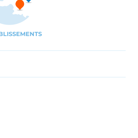
BLISSEMENTS
UBE
gration des personnes en situation de handicap ou en difficult