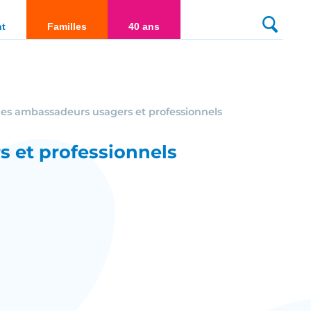
culté
nt
Familles
40 ans
 les ambassadeurs usagers et professionnels
s et professionnels