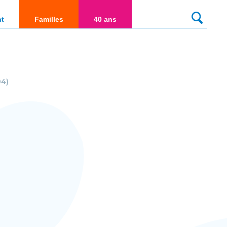
culté
nt
Familles
40 ans
04)