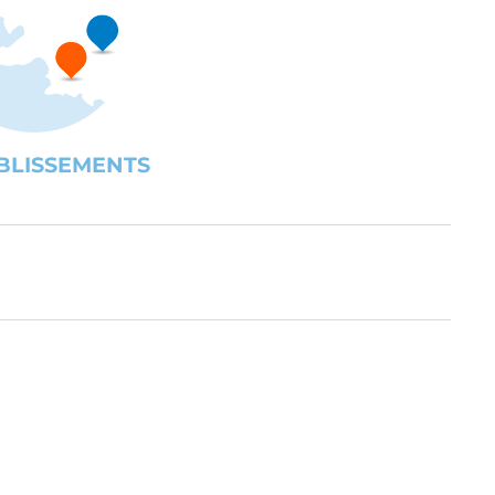
BLISSEMENTS
UBE
gration des personnes en situation de handicap ou en difficult