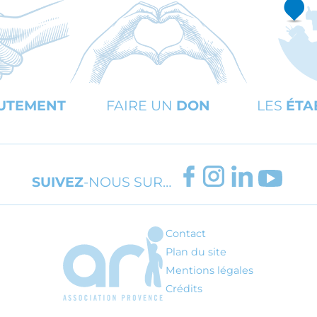
UTEMENT
FAIRE UN
DON
LES
ÉTA
FACEBOOK
INSTAGRAM
LINKEDIN
YOUT
SUIVEZ
-NOUS SUR…
Contact
ARI - Association régionale pour l'inté
Plan du site
Mentions légales
Crédits