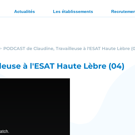
ration des personnes en situation de handicap ou en diffi
Actualités
Les établissements
Recruteme
PODCAST de Claudine, Travailleuse à l'ESAT Haute Lèbre (
euse à l'ESAT Haute Lèbre (04)