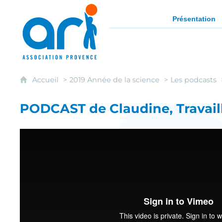
ARI - Association régionale pour l'intég
Présentation
Accueil
2019 Année de la science
Les podcasts
PODCAST de Claudine, Travaill