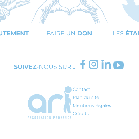
UTEMENT
FAIRE UN
DON
LES
ÉTA
FACEBOOK
INSTAGRAM
LINKEDIN
YOUT
SUIVEZ
-NOUS SUR…
Contact
ARI - Association régionale pour l'inté
Plan du site
Mentions légales
Crédits