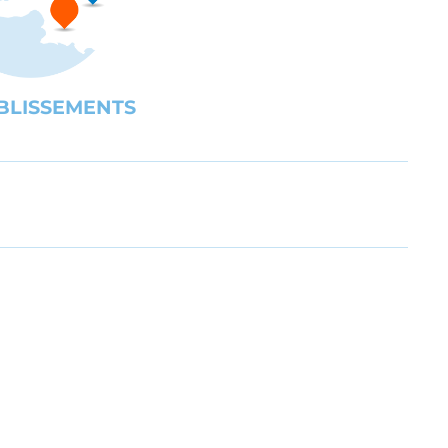
BLISSEMENTS
UBE
gration des personnes en situation de handicap ou en difficult