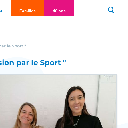
culté
nt
Familles
40 ans
ar le Sport "
ion par le Sport "