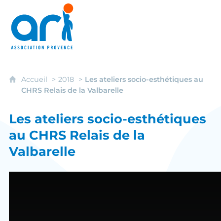
ARI - Association régionale pour l'intégrati
Accueil
2018
Les ateliers socio-esthétiques au
CHRS Relais de la Valbarelle
Les ateliers socio-esthétiques
au CHRS Relais de la
Valbarelle