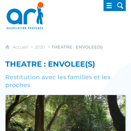
ARI - Association régionale pour l'intégrati
Accueil
2020
THEATRE : ENVOLEE(S)
THEATRE : ENVOLEE(S)
Restitution avec les familles et les
proches