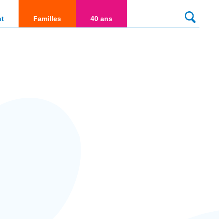
culté
nt
Familles
40 ans