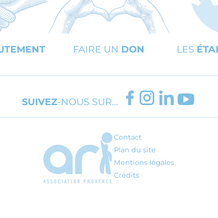
UTEMENT
FAIRE UN
DON
LES
ÉTA
FACEBOOK
INSTAGRAM
LINKEDIN
YOUT
SUIVEZ
-NOUS SUR…
Contact
ARI - Association régionale pour l'inté
Plan du site
Mentions légales
Crédits