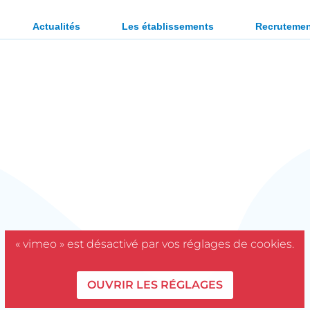
ration des personnes en situation de handicap ou en diffi
Actualités
Les établissements
Recruteme
« vimeo » est désactivé par vos réglages de cookies.
OUVRIR LES RÉGLAGES