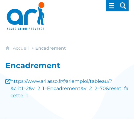
ARI - Association régionale pour l'intégrati
Accueil
Encadrement
Encadrement
https://www.ari.asso.fr/f/ariemploi/tableau/?
&crit1=2&v_2_1=Encadrement&v_2_2=70&reset_fa
cette=1