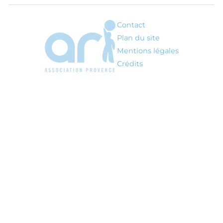
LES
ÉTABLISSEMENTS
SUIVEZ
-NOUS SUR…
FACEBOOK
INSTAGRAM
LINKEDIN
YOUTUBE
Contact
ARI - Association régionale pour l'inté
Plan du site
Mentions légales
Crédits