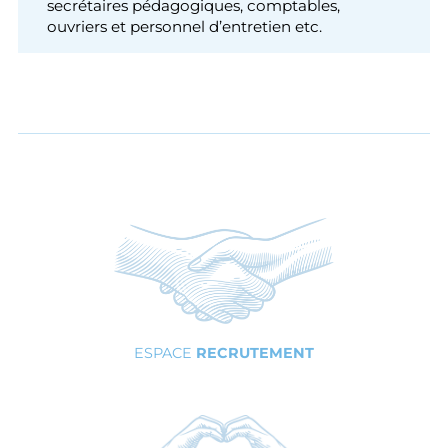
✅ Service :
Centre de consultation.
✅ Financement :
Etablissement agréé par les
caisses d’assurance maladie pris en charge à
100%.
✅Les équipes sont composées
de médecins
psychiatres, médecins en rééducation
fonctionnelle, médecin pédiatre,
psychologues, orthophonistes,
psychomotricienne, kinésithérapeutes,
ergothérapeutes, diététicienne, infirmières,
aides médico-psychologiques, éducateurs
spécialisés, assistante sociale, surveillants de
nuit, mais aussi des secrétaires de direction,
secrétaires pédagogiques, comptables,
ouvriers et personnel d’entretien etc.