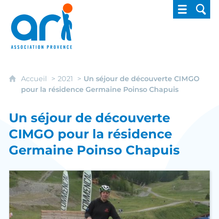
ARI - Association régionale pour l'intégrati
Accueil
2021
Un séjour de découverte CIMGO
pour la résidence Germaine Poinso Chapuis
Un séjour de découverte
CIMGO pour la résidence
Germaine Poinso Chapuis