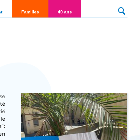
culté
nt
Familles
40 ans
sse
été
tié
 le
BD
en