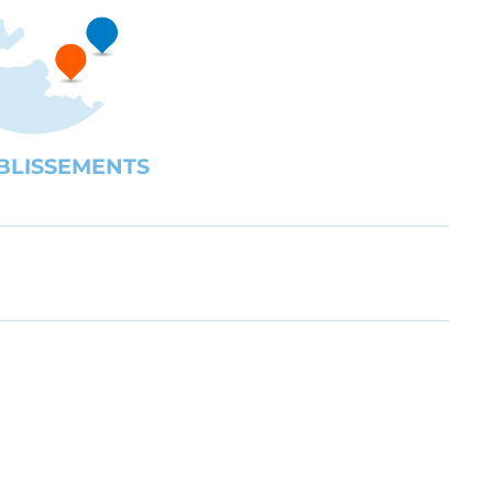
BLISSEMENTS
UBE
gration des personnes en situation de handicap ou en difficult