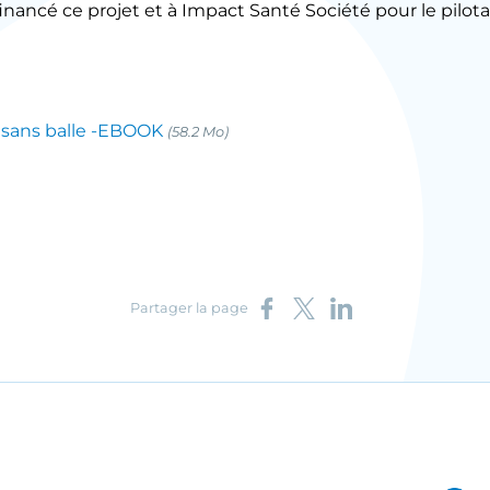
inancé ce projet et à Impact Santé Société pour le pilot
es sans balle -EBOOK
(58.2 Mo)
Partager sur Facebook
Partager sur X
Partager sur LinkedIn
Partager la page