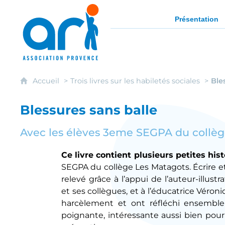
ARI - Association régionale pour l'intég
Présentation
Accueil
Trois livres sur les habiletés sociales
Ble
Blessures sans balle
Avec les élèves 3eme SEGPA du collège
Ce livre contient plusieurs petites hi
SEGPA du collège Les Matagots. Écrire et 
relevé grâce à l’appui de l’auteur-illust
et ses collègues, et à l’éducatrice Véron
harcèlement et ont réfléchi ensemble à
poignante, intéressante aussi bien pou