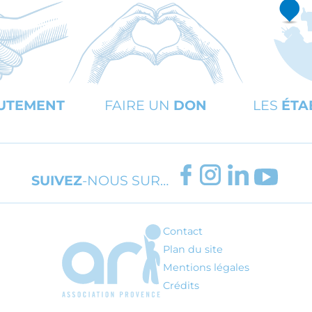
UTEMENT
FAIRE UN
DON
LES
ÉTA
FACEBOOK
INSTAGRAM
LINKEDIN
YOUT
SUIVEZ
-NOUS SUR…
Contact
ARI - Association régionale pour l'inté
Plan du site
Mentions légales
Crédits