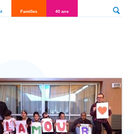
culté
nt
Familles
40 ans