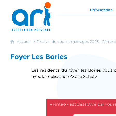
ARI - Association régionale pour l'intég
Présentation
Accueil
Festival de courts-métrages 2023 - 2ème é
Foyer Les Bories
Les résidents du foyer les Bories vous 
avec la réalisatrice Axelle Schatz
« vimeo » est désactivé par vos 