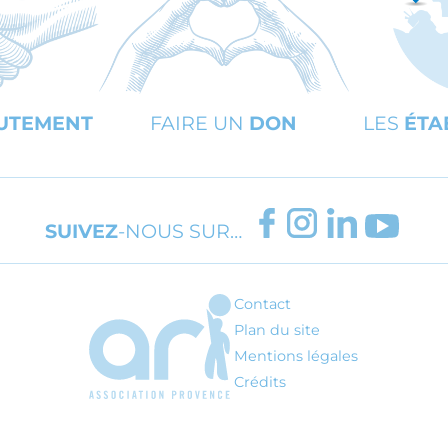
UTEMENT
FAIRE UN
DON
LES
ÉTA
FACEBOOK
INSTAGRAM
LINKEDIN
YOUT
SUIVEZ
-NOUS SUR…
Contact
ARI - Association régionale pour l'inté
Plan du site
Mentions légales
Crédits