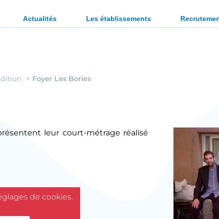
ration des personnes en situation de handicap ou en diffi
Actualités
Les établissements
Recruteme
dition
Foyer Les Bories
présentent leur court-métrage réalisé
réglages de cookies.