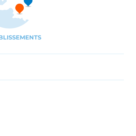
BLISSEMENTS
UBE
gration des personnes en situation de handicap ou en difficult