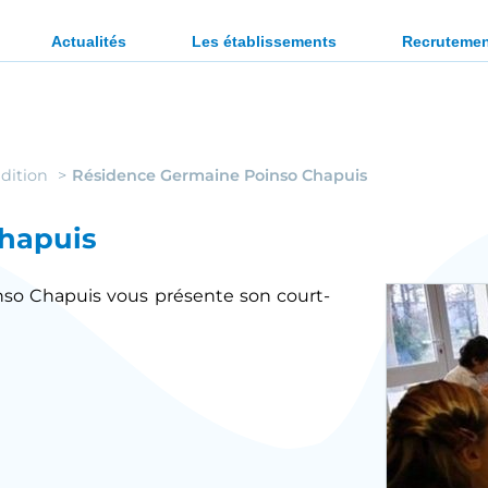
ration des personnes en situation de handicap ou en diffi
Actualités
Les établissements
Recruteme
dition
Résidence Germaine Poinso Chapuis
hapuis
nso Chapuis vous présente son court-
g