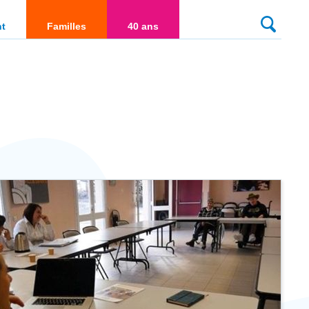
culté
nt
Familles
40 ans