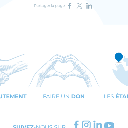
Partager sur Facebook
Partager sur X
Partager sur LinkedIn
Partager la page
UTEMENT
FAIRE UN
DON
LES
ÉTA
FACEBOOK
INSTAGRAM
LINKEDIN
YOUT
SUIVEZ
-NOUS SUR…