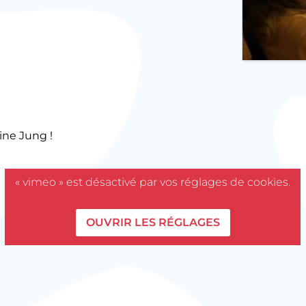
ine Jung !
« vimeo » est désactivé par vos réglages de cookies.
OUVRIR LES RÉGLAGES