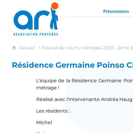
ARI - Association régionale pour l'intég
Présentation
Accueil
Festival de courts-métrages 2023 - 2ème é
Résidence Germaine Poinso C
L'équipe de la Résidence Germaine Poi
métrage !
Réalisé avec l'intervenante Andréa Hau
Les résidents :
Michel