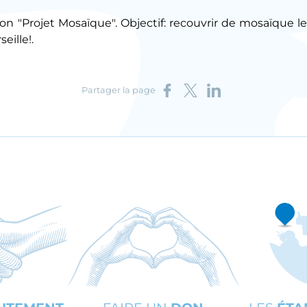
s son "Projet Mosaïque". Objectif: recouvrir de mosaïque
eille!.
Partager sur Facebook
Partager sur X
Partager sur LinkedIn
Partager la page