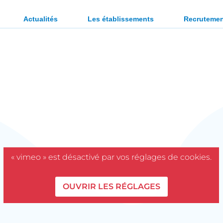
ration des personnes en situation de handicap ou en diffi
Actualités
Les établissements
Recruteme
« vimeo » est désactivé par vos réglages de cookies.
OUVRIR LES RÉGLAGES