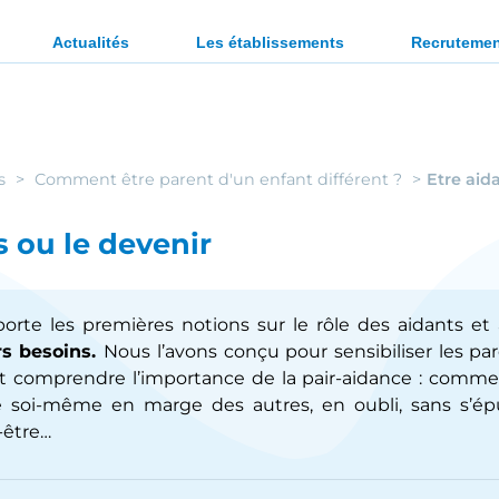
ration des personnes en situation de handicap ou en diffi
Actualités
Les établissements
Recruteme
s
Comment être parent d'un enfant différent ?
Etre aid
s ou le devenir
rte les premières notions sur le rôle des aidants e
rs besoins.
Nous l’avons conçu pour sensibiliser les par
 et comprendre l’importance de la pair-aidance : comme
 soi-même en marge des autres, en oubli, sans s’ép
-être…