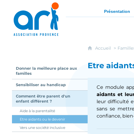
ARI - Association régionale pour l'intég
Présentation
Accueil
Famille
Etre aidant
Donner la meilleure place aux
familles
Sensibiliser au handicap
Ce module appo
aidants et leu
Comment être parent d'un
leur difficulté
enfant différent ?
sans se mettre
Aide à la parentalité
confiance, bien
Etre aidants ou le devenir
Vers une société inclusive