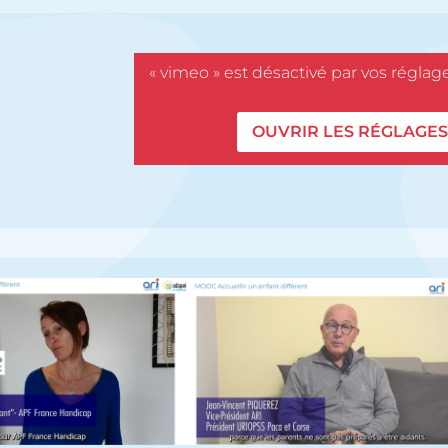
« vimeo » est désactivé par vos réglag
OUVRIR LES RÉGLAGE