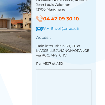
La Plaine Notre Dame, avenue
Jean Louis Calderon
13700 Marignane
04 42 09 30 10
FAM-Envol@ari.asso.fr
Accès :
Train interurbain K9, C6 et
MARSEILLE/AVIGNON/ORANGE
via RGC, ARS, CNV
Par A507 et A50