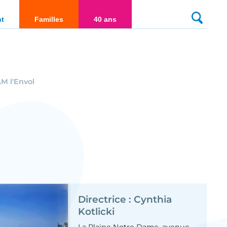
culté
nt
Familles
40 ans
M l'Envol
Directrice : Cynthia
Kotlicki