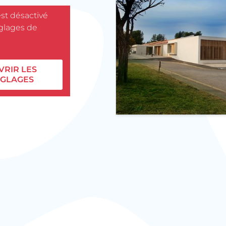
est désactivé
églages de
VRIR LES
GLAGES