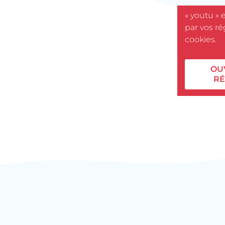
« youtu » 
par vos r
cookies.
OU
RÉ