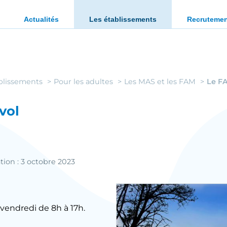
ration des personnes en situation de handicap ou en diffi
Actualités
Les établissements
Recruteme
blissements
Pour les adultes
Les MAS et les FAM
Le FA
vol
tion : 3 octobre 2023
vendredi de 8h à 17h.