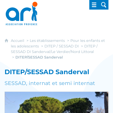
ARI - Association régionale pour l'intégrati
Accueil
Les établissements
Pour les enfants et
les adolescents
DITEP / SESSAD DI
DITEP /
SESSAD DI Sanderval/Le Verdier/Nord Littoral
DITEP/SESSAD Sanderval
DITEP/SESSAD Sanderval
SESSAD, internat et semi internat