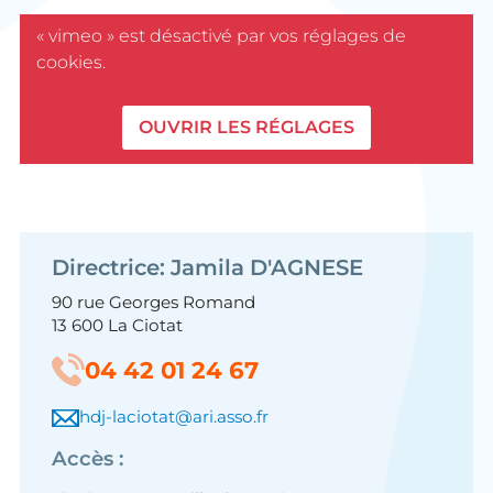
« vimeo » est désactivé par vos réglages de
cookies.
OUVRIR LES RÉGLAGES
Directrice: Jamila D'AGNESE
90 rue Georges Romand
13 600 La Ciotat
04 42 01 24 67
hdj-laciotat@ari.asso.fr
Accès :