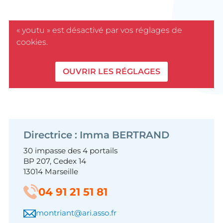
« youtu » est désactivé par vos réglages de
cookies.
OUVRIR LES RÉGLAGES
Directrice : Imma BERTRAND
30 impasse des 4 portails
BP 207, Cedex 14
13014 Marseille
04 91 21 51 81
montriant@ari.asso.fr