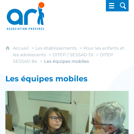
ARI - Association régionale pour l'intégrati
Accueil
Les établissements
Pour les enfants et
les adolescents
DITEP / SESSAD DI
DITEP
SESSAD 84
Les équipes mobiles
Les équipes mobiles