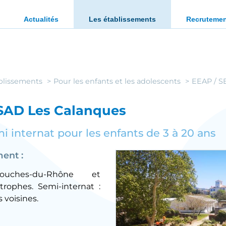
ration des personnes en situation de handicap ou en diffi
Actualités
Les établissements
Recruteme
blissements
Pour les enfants et les adolescents
EEAP / 
SAD Les Calanques
mi internat pour les enfants de 3 à 20 ans
ment :
uches-du-Rhône et
trophes. Semi-internat :
s voisines.