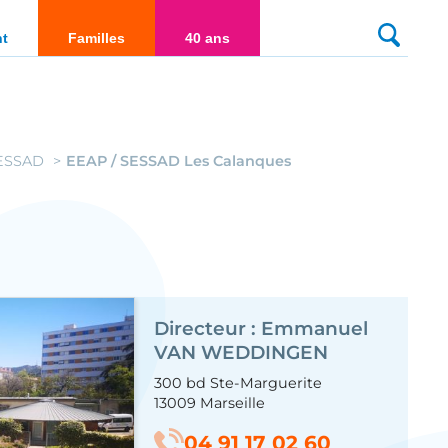
culté
nt
Familles
40 ans
SESSAD
EEAP / SESSAD Les Calanques
Directeur : Emmanuel
VAN WEDDINGEN
300 bd Ste-Marguerite
13009 Marseille
04 91 17 02 60