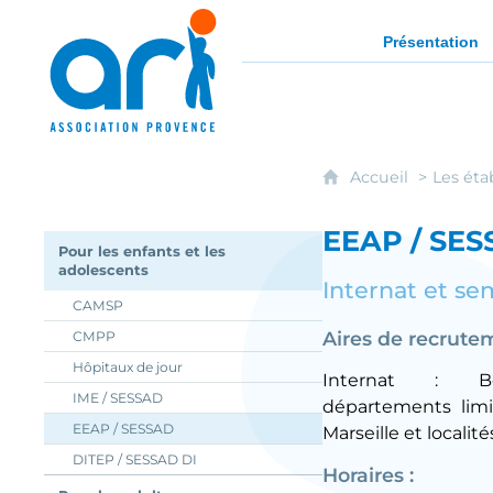
ARI - Association régionale pour l'intég
Présentation
Accueil
Les éta
EEAP / SES
Pour les enfants et les
adolescents
Internat et se
CAMSP
Aires de recrute
CMPP
Hôpitaux de jour
Internat : Bo
IME / SESSAD
départements limi
EEAP / SESSAD
Marseille et localité
DITEP / SESSAD DI
Horaires :