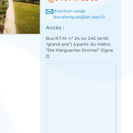
direction-eeap-
lescalanques@ari.asso.fr
Accès :
Bus R.T.M. n° 24 ou 245 (arrêt
"grand-pré") à partir du métro
"Ste Marguerite-Dromel" (ligne
2).