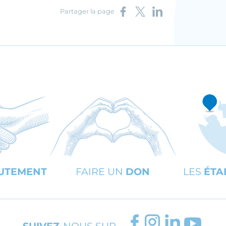
Partager sur Facebook
Partager sur X
Partager sur LinkedIn
Partager la page
UTEMENT
FAIRE UN
DON
LES
ÉTA
FACEBOOK
INSTAGRAM
LINKEDIN
YOUT