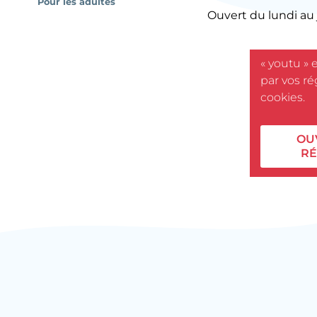
Pour les adultes
Ouvert du lundi au 
« youtu » 
par vos r
cookies.
OU
RÉ