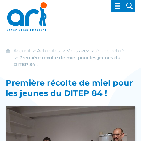
ARI - Association régionale pour l'intégrati
Accueil
Actualités
Vous avez raté une actu ?
Première récolte de miel pour les jeunes du
DITEP 84 !
Première récolte de miel pour
les jeunes du DITEP 84 !