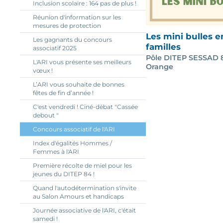
Inclusion scolaire : 164 pas de plus !
Réunion d'information sur les
mesures de protection
Les mini bulles e
Les gagnants du concours
familles
associatif 2025
Pôle DITEP SESSAD 8
L'ARI vous présente ses meilleurs
Orange
vœux !
L’ARI vous souhaite de bonnes
fêtes de fin d’année !
C'est vendredi ! Ciné-débat "Cassée
debout "
Concours associatif de l'ARI
Index d'égalités Hommes /
Femmes à l'ARI
Première récolte de miel pour les
jeunes du DITEP 84 !
Quand l'autodétermination s'invite
au Salon Amours et handicaps
Journée associative de l'ARI, c'était
samedi !