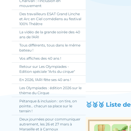
Charivari : l’inclusion en
mouvement
Des travailleurs ESAT Grand Linche
et Arc en Ciel comédiens au festival
100% Théâtre
La vidéo de la grande soirée des 40
ans de l'ARI
Tous différents, tous dans le même
bateau !
Vos affiches des 40 ans !
Retour sur Les Olympiades -
Edition spéciale "Arts du cirque"
En 2026, l'ARI fête ses 40 ans !
Les Olympiades : édition 2026 sur le
thème du Cirque
Pétanque & inclusion : on tire, on
🥇🥈🥉 Liste de
pointe… chacun sa place sur le
terrain !
Deux journées pour communiquer
autrement, les 26 et 27 mars à
Marseille et à Carnoux