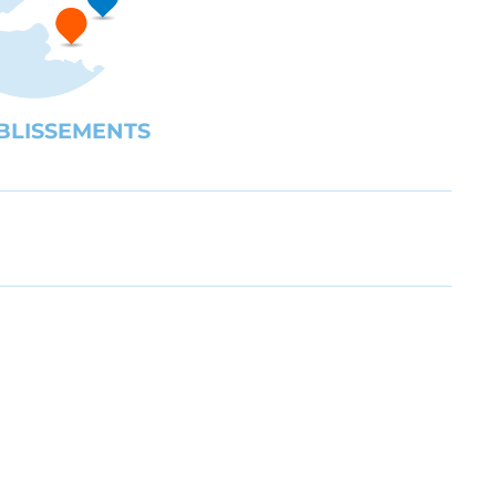
BLISSEMENTS
UBE
gration des personnes en situation de handicap ou en difficult