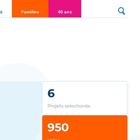
culté
nt
Familles
40 ans
6
Projets selectionés
950