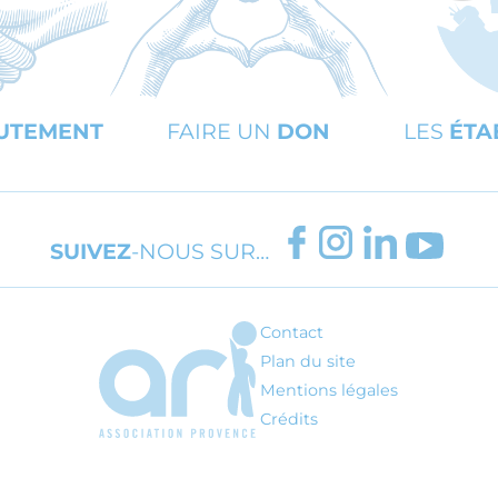
UTEMENT
FAIRE UN
DON
LES
ÉTA
FACEBOOK
INSTAGRAM
LINKEDIN
YOUT
SUIVEZ
-NOUS SUR…
Contact
ARI - Association régionale pour l'inté
Plan du site
Mentions légales
Crédits