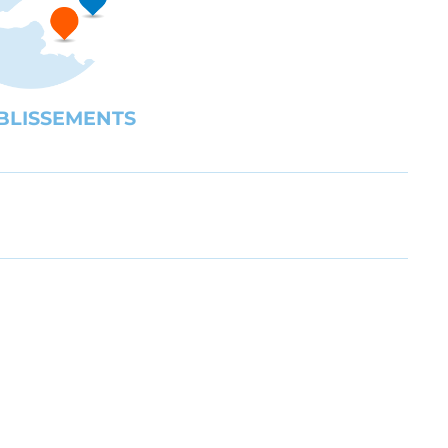
BLISSEMENTS
UBE
gration des personnes en situation de handicap ou en difficult