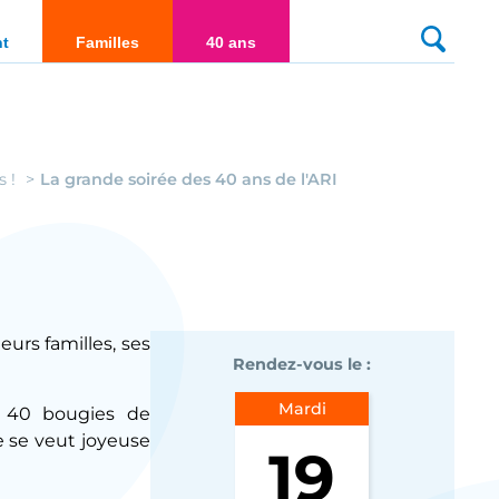
culté
nt
Familles
40 ans
s !
La grande soirée des 40 ans de l'ARI
urs familles, ses
Rendez-vous le :
Mardi
s 40 bougies de
le se veut joyeuse
19