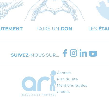
UTEMENT
FAIRE UN
DON
LES
ÉTA
FACEBOOK
INSTAGRAM
LINKEDIN
YOUT
SUIVEZ
-NOUS SUR…
Contact
ARI - Association régionale pour l'inté
Plan du site
Mentions légales
Crédits