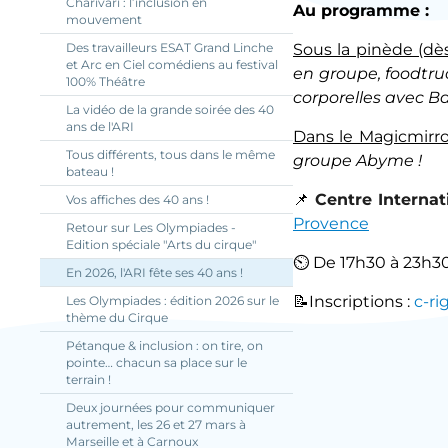
Charivari : l’inclusion en
Au programme :
mouvement
Des travailleurs ESAT Grand Linche
Sous la pinède (dè
et Arc en Ciel comédiens au festival
en groupe, foodtruc
100% Théâtre
corporelles avec B
La vidéo de la grande soirée des 40
ans de l'ARI
Dans le Magicmirror
Tous différents, tous dans le même
groupe Abyme !
bateau !
📌
Centre Interna
Vos affiches des 40 ans !
Provence
Retour sur Les Olympiades -
Edition spéciale "Arts du cirque"
⏲
De 17h30 à 23h3
En 2026, l'ARI fête ses 40 ans !
📝
Inscriptions :
c-ri
Les Olympiades : édition 2026 sur le
thème du Cirque
Pétanque & inclusion : on tire, on
pointe… chacun sa place sur le
terrain !
Deux journées pour communiquer
autrement, les 26 et 27 mars à
Marseille et à Carnoux