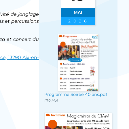
MAI
tivité de jonglage
es et percussions
2026
za et concert du
ice, 13290 Aix-en-
Programme Soirée 40 ans.pdf
(11.0 Mo)