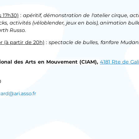
s 17h30)
:
apéritif, démonstration de l'atelier cirque, ac
ks, activités (véloblender, jeux en bois), animation bull
arth Russo.
 (à partir de 20h)
:
spectacle de bulles, fanfare Mudan
tional des Arts en Mouvement (CIAM),
4181 Rte de Gal
0
gard@ari.asso.fr