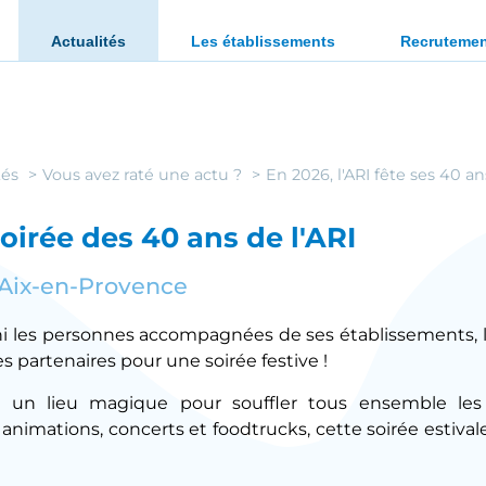
ration des personnes en situation de handicap ou en diffi
Actualités
Les établissements
Recruteme
tés
Vous avez raté une actu ?
En 2026, l'ARI fête ses 40 an
oirée des 40 ans de l'ARI
 Aix-en-Provence
uni les personnes accompagnées de ses établissements, le
s partenaires pour une soirée festive !
 un lieu magique pour souffler tous ensemble le
re animations, concerts et foodtrucks, cette soirée estiva